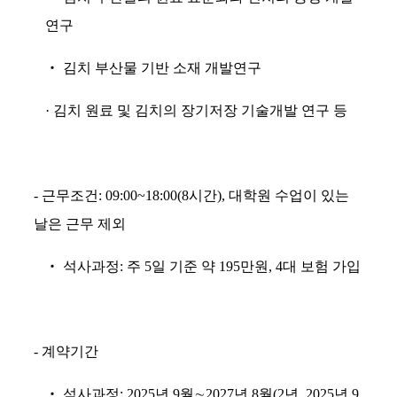
연구
‧
김치 부산물 기반 소재 개발연구
·
김치 원료 및 김치의 장기저장 기술개발 연구 등
-
근무조건
: 09:00~18:00(8
시간
),
대학원 수업이 있는
날은 근무 제외
‧
석사과정
:
주
5
일 기준 약
195
만원
, 4
대 보험 가입
-
계약기간
‧
석사과정
:
2025
년
9
월
∼
2027
년
8
월
(2
년
, 2025
년
9