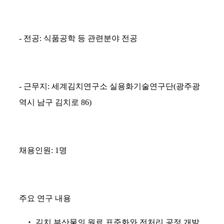
-
전공
:
식품공학 등 관련분야 전공
-
근무지
:
세계김치연구소 실용화기술연구단
(
광주광
역시 남구 김치로
86)
채용인원
: 1
명
주요 연구 내용
‧
김치 부산물의 원료 표준화와 전처리 공정 개발