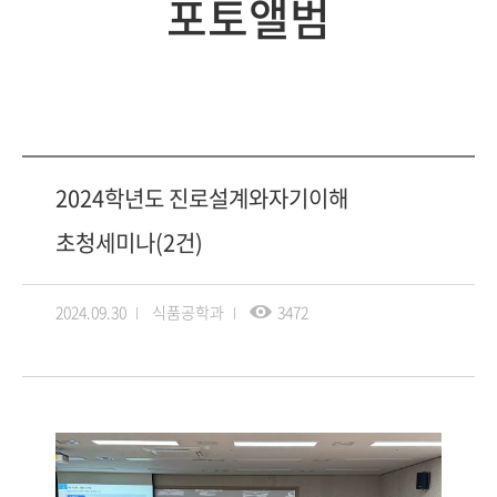
포토앨범
2024학년도 진로설계와자기이해
초청세미나(2건)
2024.09.30
식품공학과
3472