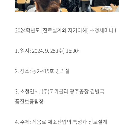
2024학년도 [진로설계와 자기이해] 초청세미나Ⅱ
1. 일시: 2024. 9. 25.(수) 16:00~
2. 장소: 농2-415호 강의실
3. 초청연사: (주)코카콜라 광주공장 김병국
품질보증팀장
4. 주제: 식음료 제조산업의 특성과 진로설계